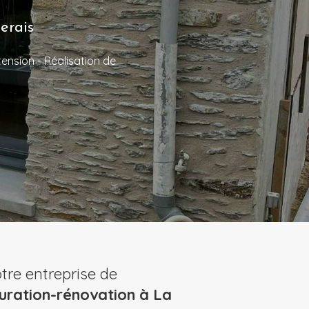
erais
ension - Réalisation de
otre entreprise de
uration-rénovation à La