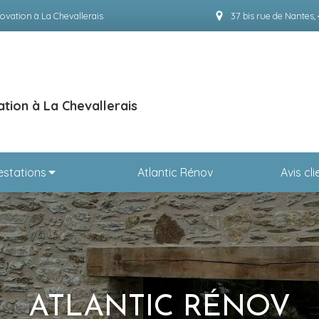
ovation à La Chevallerais
37 bis rue de Nantes,
tion à La Chevallerais
estations
Atlantic Rénov
Avis cli
ATLANTIC RÉNOV