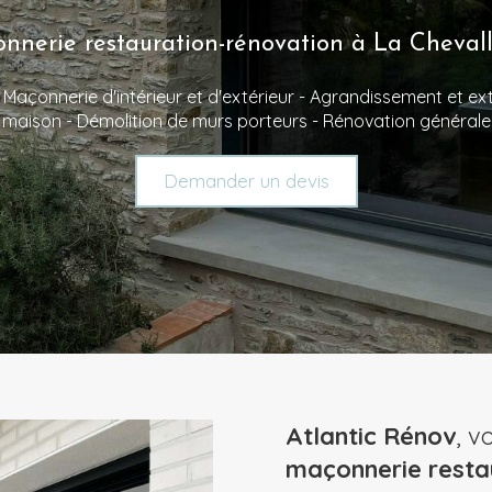
nnerie restauration-rénovation à La Chevall
 Maçonnerie d'intérieur et d'extérieur - Agrandissement et ext
maison - Démolition de murs porteurs - Rénovation générale
Demander un devis
Atlantic Rénov
, v
maçonnerie resta